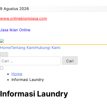
Skip
to
9 Agustus 2026
content
www.onlinebisnisjasa.com
Jasa Iklan Online
Home
Tentang Kami
Hubungi Kami
Cari
untuk:
Home
Informasi Laundry
Informasi Laundry