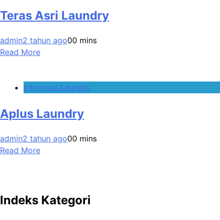
Teras Asri Laundry
admin
2 tahun ago
0
0 mins
Read More
Informasi Laundry
Aplus Laundry
admin
2 tahun ago
0
0 mins
Read More
Indeks Kategori