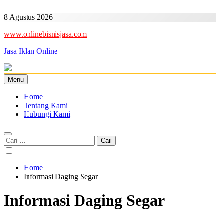
Skip
to
8 Agustus 2026
content
www.onlinebisnisjasa.com
Jasa Iklan Online
Menu
Home
Tentang Kami
Hubungi Kami
Cari
untuk:
Home
Informasi Daging Segar
Informasi Daging Segar