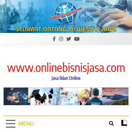
Skip
to
content
www.onlinebisnisjasa.com
Jasa Iklan Online
MENU