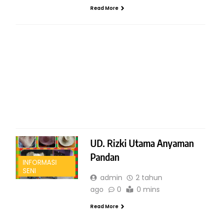
Read More
INFORMASI SENI
R
UD. Rizki Utama Anyaman
Pandan
INFORMASI
SENI
admin
2 tahun
ago
0
0 mins
Read More