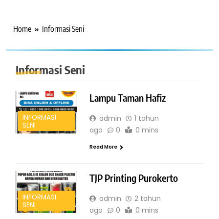
Home
Informasi Seni
Informasi Seni
Lampu Taman Hafiz
INFORMASI
admin
1 tahun
SENI
ago
0
0 mins
Read More
TJP Printing Purokerto
INFORMASI
admin
2 tahun
SENI
ago
0
0 mins