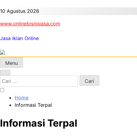
Skip
to
10 Agustus 2026
content
www.onlinebisnisjasa.com
Jasa Iklan Online
Menu
Cari
untuk:
Home
Informasi Terpal
Informasi Terpal