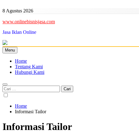
Skip
to
8 Agustus 2026
content
www.onlinebisnisjasa.com
Jasa Iklan Online
Menu
Home
Tentang Kami
Hubungi Kami
Cari
untuk:
Home
Informasi Tailor
Informasi Tailor