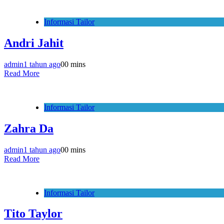
Informasi Tailor
Andri Jahit
admin
1 tahun ago
0
0 mins
Read More
Informasi Tailor
Zahra Da
admin
1 tahun ago
0
0 mins
Read More
Informasi Tailor
Tito Taylor