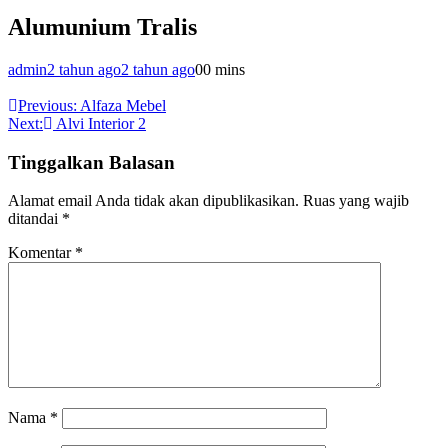
Alumunium Tralis
admin
2 tahun ago
2 tahun ago
0
0 mins
Navigasi
Previous:
Alfaza Mebel
Next:
Alvi Interior 2
pos
Tinggalkan Balasan
Alamat email Anda tidak akan dipublikasikan.
Ruas yang wajib
ditandai
*
Komentar
*
Nama
*