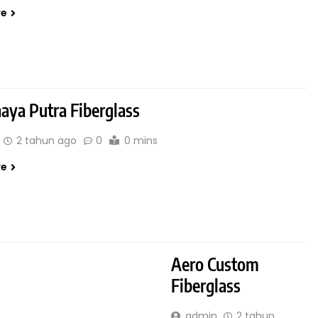
re
haya Putra Fiberglass
2 tahun ago
0
0 mins
re
Aero Custom
Fiberglass
admin
2 tahun