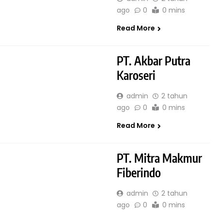
ago
0
0 mins
Read More
PT. Akbar Putra
Karoseri
admin
2 tahun
ago
0
0 mins
Read More
PT. Mitra Makmur
Fiberindo
admin
2 tahun
ago
0
0 mins