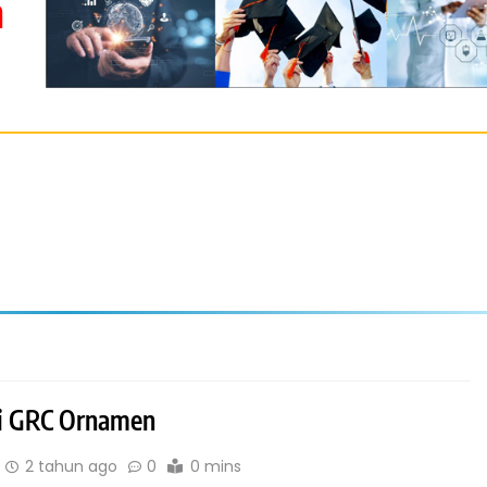
m
i GRC Ornamen
2 tahun ago
0
0 mins