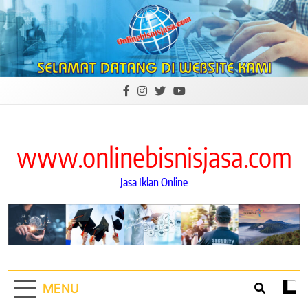
Skip
to
content
www.onlinebisnisjasa.com
Jasa Iklan Online
MENU