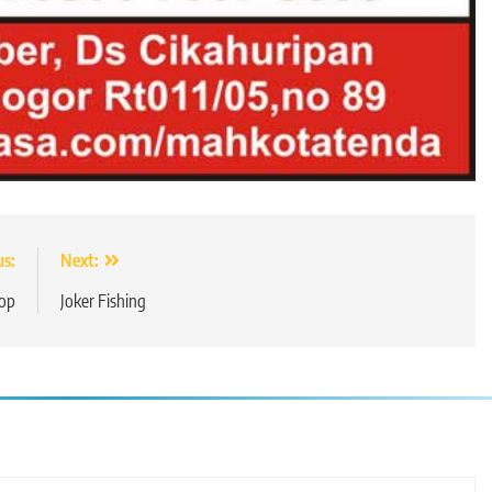
us:
Next:
hop
Joker Fishing