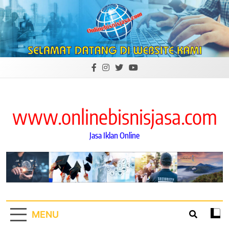
Skip
to
content
www.onlinebisnisjasa.com
Jasa Iklan Online
MENU