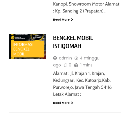
Kanopi, Showroom Motor Alamat
: Kp. Sanding 2 (Prapatan)…
Read More
BENGKEL MOBIL
INFORMASI
ISTIQOMAH
BENGKEL
MOBIL
admin
4 minggu
ago
0
1 mins
Alamat : Jl. Krajan 1, Krajan,
Kedungsari, Kec. Kutoarjo,Kab.
Purworejo, Jawa Tengah 54116
Letak Alamat :
Read More
INFORMASI BENGKEL MOBIL