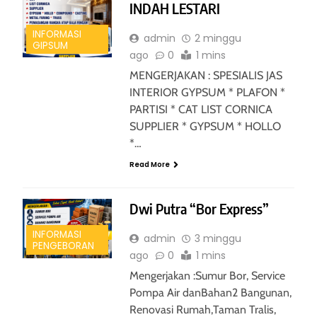
INDAH LESTARI
INFORMASI
admin
2 minggu
GIPSUM
ago
0
1 mins
MENGERJAKAN : SPESIALIS JAS
INTERIOR GYPSUM * PLAFON *
PARTISI * CAT LIST CORNICA
SUPPLIER * GYPSUM * HOLLO
*…
Read More
Dwi Putra “Bor Express”
INFORMASI
admin
3 minggu
PENGEBORAN
ago
0
1 mins
Mengerjakan :Sumur Bor, Service
Pompa Air danBahan2 Bangunan,
Renovasi Rumah,Taman Tralis,