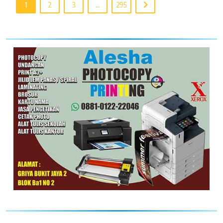
1
2
3
…
295