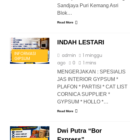
Sandjaya Puri Kemang Asri
Blok…
Read More
INDAH LESTARI
INFORMASI
admin
1 minggu
GIPSUM
ago
0
1 mins
MENGERJAKAN : SPESIALIS
JAS INTERIOR GYPSUM *
PLAFON * PARTISI * CAT LIST
CORNICA SUPPLIER *
GYPSUM * HOLLO *…
Read More
Dwi Putra “Bor
Express”