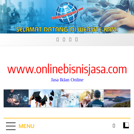
Skip
to
content
www.onlinebisnisjasa.com
Jasa Iklan Online
MENU