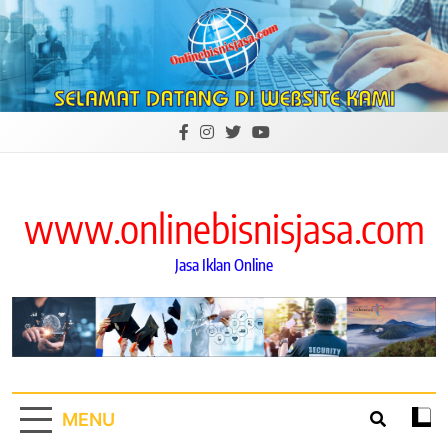
Skip
to
content
www.onlinebisnisjasa.com
Jasa Iklan Online
MENU