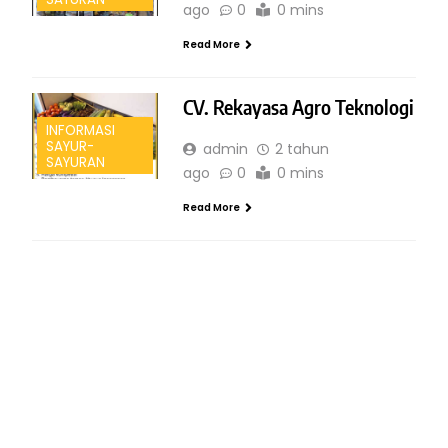
ago
0
0 mins
Read More
CV. Rekayasa Agro Teknologi
INFORMASI
SAYUR-
admin
2 tahun
SAYURAN
ago
0
0 mins
Read More
INFORMASI SAYUR-SAYURAN
R