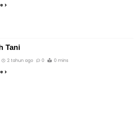
re
h Tani
2 tahun ago
0
0 mins
re