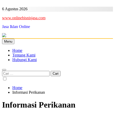
Skip
to
6 Agustus 2026
content
www.onlinebisnisjasa.com
Jasa Iklan Online
Menu
Home
Tentang Kami
Hubungi Kami
Cari
untuk:
Home
Informasi Perikanan
Informasi Perikanan