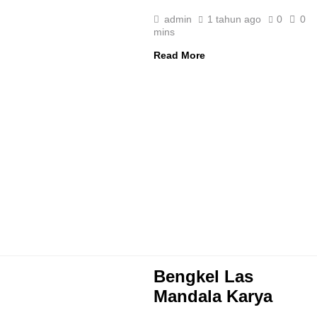
admin
1 tahun ago
0
0
mins
Read More
Bengkel Las
Mandala Karya