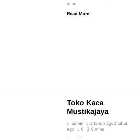
mins
Read More
Toko Kaca
Mustikajaya
admin
2 tahun ago
2 tahun
ago
0
0 mins