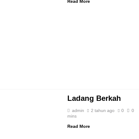
Read More
Ladang Berkah
admin
2 tahun ago
0
0
mins
Read More