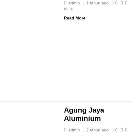
admin
1 tahun ago
0
0
mins
Read More
Agung Jaya
Aluminium
admin
2 tahun ago
0
0