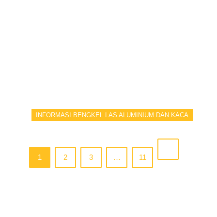
INFORMASI BENGKEL LAS ALUMINIUM DAN KACA
1
2
3
…
11