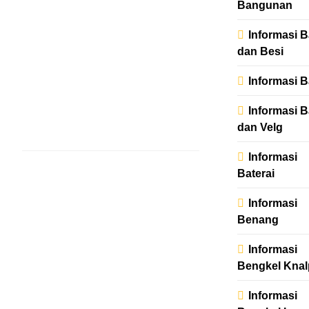
Abdul
Bangunan
Rohman
Informasi B
admin
1
dan Besi
tahun
Informasi 
ago
0
0
mins
Informasi 
dan Velg
Read More
INFORMASI PENGOBATAN
Informasi
TERAPI SE
Baterai
KLASIK
Informasi
admin
Benang
1 tahun
ago
0
1 mins
Informasi
STROKEGERD
Bengkel Knal
KRONISDIABETE
1 & 2PENYUMBA
Informasi
JANTUNGKANK