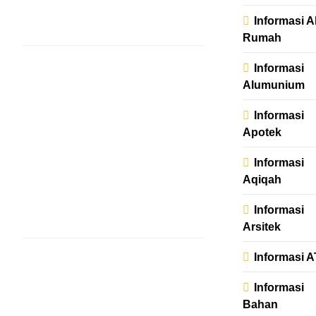
Informasi A
Read More
Rumah
INFORMASI PENGOBATAN
Terapi
Informasi
Sehat
Alumunium
Nabawi
Informasi
Apotek
admin
1
tahun
Informasi
ago
0
0
Aqiqah
mins
Informasi
Read More
Arsitek
INFORMASI PENGOBATAN
Terapi
Informasi 
Vitalitas
Informasi
Bpk
Bahan