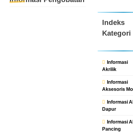
INFORMASI PENGOBATAN
PIJAT
Indeks
REFLEKSI
Kategori
admin
2
bulan
ago
0
1
mins
Informasi
TRADISIONAL
Akrilik
& ALTERNATIF
Alamat : Kp.
Informasi
Babakan, Jl.
Aksesoris Mo
Mandor
Informasi A
DemongGg. MI
Dapur
Al Hikmah RT.
02 RW. 06Kel.
Informasi A
Mustikasari
Pancing
Letak Alamat…