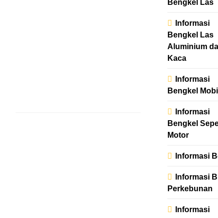
Bengkel Las
KRONISMASALA
GINJALDAN LAIN
Informasi
Hubungi Pak
Bengkel Las
Liderman(Executiv
Aluminium d
Direktur) Email :
Kaca
lidermanofficial@
Informasi
Letak Alamat…
Bengkel Mobi
Read More
Informasi
INFORMASI PENGOBATAN
Bengkel Sep
Ahli
Motor
Pengobata
Alternatif
Informasi B
Alat Vital
Informasi Bi
admin
Perkebunan
2 tahun
ago
0
0 mins
Informasi