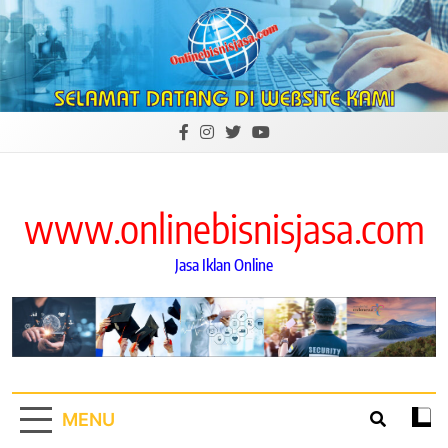
Skip
to
content
www.onlinebisnisjasa.com
Jasa Iklan Online
MENU