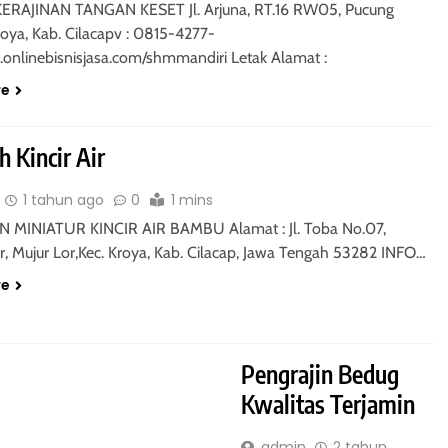
ERAJINAN TANGAN KESET Jl. Arjuna, RT.16 RW05, Pucung
roya, Kab. Cilacapv : 0815-4277-
nlinebisnisjasa.com/shmmandiri Letak Alamat :
re
 Kincir Air
1 tahun ago
0
1 mins
 MINIATUR KINCIR AIR BAMBU Alamat : Jl. Toba No.07,
r, Mujur Lor,Kec. Kroya, Kab. Cilacap, Jawa Tengah 53282 INFO…
re
Pengrajin Bedug
Kwalitas Terjamin
admin
2 tahun