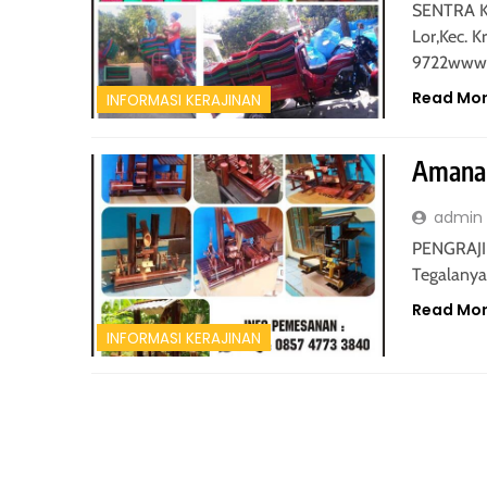
SENTRA K
Lor,Kec. K
9722www.o
Read Mo
INFORMASI KERAJINAN
Amanah
admin
PENGRAJIN
Tegalanya
Read Mo
INFORMASI KERAJINAN
INFORMASI KERAJINAN