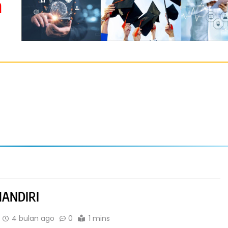
m
ANDIRI
4 bulan ago
0
1 mins