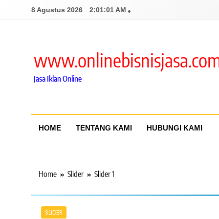
Skip
8 Agustus 2026
2:01:02 AM
to
content
www.onlinebisnisjasa.co
Jasa Iklan Online
HOME
TENTANG KAMI
HUBUNGI KAMI
Home
Slider
Slider 1
SLIDER