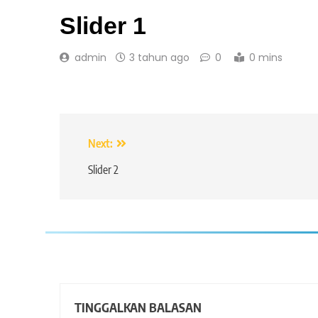
Slider 1
admin
3 tahun ago
0
0 mins
Navigasi
Next:
pos
Slider 2
TINGGALKAN BALASAN