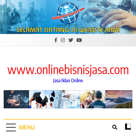
Skip
to
content
www.onlinebisnisjasa.com
Jasa Iklan Online
MENU