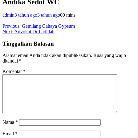
Andika Sedot WC
admin
3 tahun ago
3 tahun ago
0
0 mins
Navigasi
Previous:
Gemilang Cahaya Gypsum
Next:
Advokat Dr Padlilah
pos
Tinggalkan Balasan
Alamat email Anda tidak akan dipublikasikan.
Ruas yang wajib
ditandai
*
Komentar
*
Nama
*
Email
*