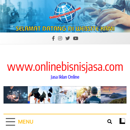
Skip
to
content
www.onlinebisnisjasa.com
Jasa Iklan Online
MENU