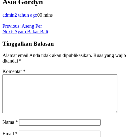
Asia Gordyn
admin
2 tahun ago
0
0 mins
Navigasi
Previous:
Aseng Per
Next:
Ayam Bakar Bali
pos
Tinggalkan Balasan
Alamat email Anda tidak akan dipublikasikan.
Ruas yang wajib
ditandai
*
Komentar
*
Nama
*
Email
*