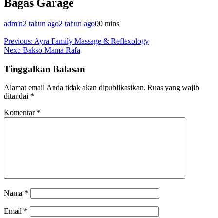
Bagas Garage
admin
2 tahun ago
2 tahun ago
0
0 mins
Navigasi
Previous:
Ayra Family Massage & Reflexology
Next:
Bakso Mama Rafa
pos
Tinggalkan Balasan
Alamat email Anda tidak akan dipublikasikan.
Ruas yang wajib
ditandai
*
Komentar
*
Nama
*
Email
*