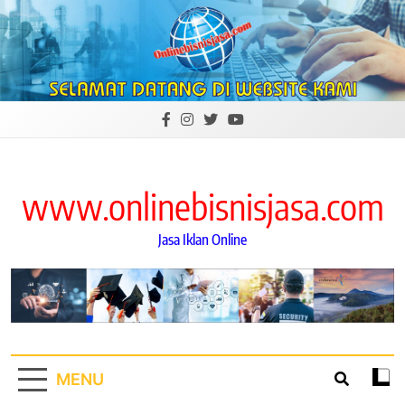
Skip
to
content
www.onlinebisnisjasa.com
Jasa Iklan Online
MENU