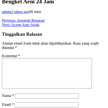
Bengkel Aeni 24 Jam
admin
2 tahun ago
0
0 mins
Navigasi
Previous:
Anugrah Reparasi
Next:
Aceng Auto Sejuk
pos
Tinggalkan Balasan
Alamat email Anda tidak akan dipublikasikan.
Ruas yang wajib
ditandai
*
Komentar
*
Nama
*
Email
*