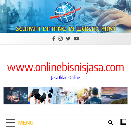
Skip
to
content
www.onlinebisnisjasa.com
Jasa Iklan Online
MENU