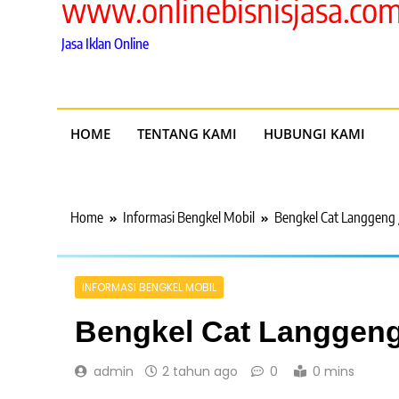
www.onlinebisnisjasa.co
Jasa Iklan Online
HOME
TENTANG KAMI
HUBUNGI KAMI
Home
Informasi Bengkel Mobil
Bengkel Cat Langgeng 
INFORMASI BENGKEL MOBIL
Bengkel Cat Langgeng
admin
2 tahun ago
0
0 mins