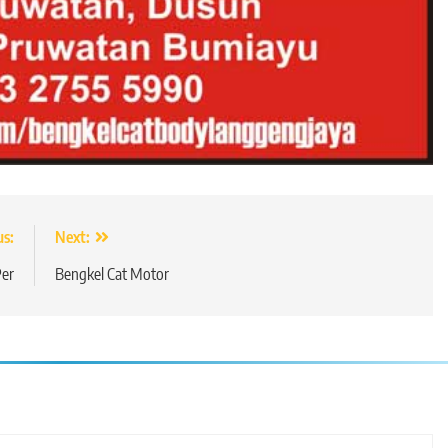
us:
Next:
Per
Bengkel Cat Motor