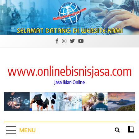
Skip
to
content
www.onlinebisnisjasa.com
Jasa Iklan Online
MENU