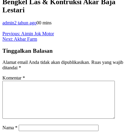
Bengkel Las & Kontruksi Akar Baja
Lestari
admin
2 tahun ago
0
0 mins
Navigasi
Previous:
Aimin Jok Motor
Next:
Akbar Farm
pos
Tinggalkan Balasan
Alamat email Anda tidak akan dipublikasikan.
Ruas yang wajib
ditandai
*
Komentar
*
Nama
*