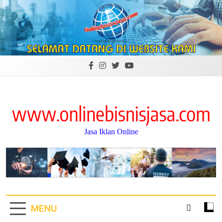
Skip
to
content
www.onlinebisnisjasa.com
Jasa Iklan Online
MENU