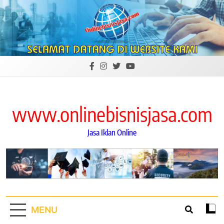
Skip
to
content
www.onlinebisnisjasa.com
Jasa Iklan Online
MENU