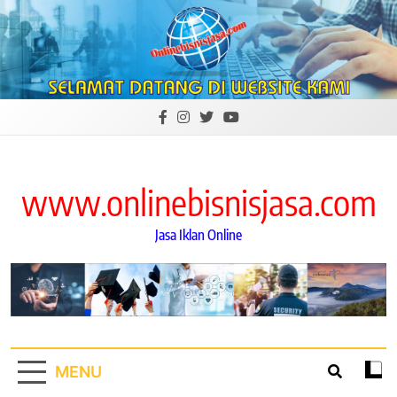
Skip
to
content
www.onlinebisnisjasa.com
Jasa Iklan Online
MENU