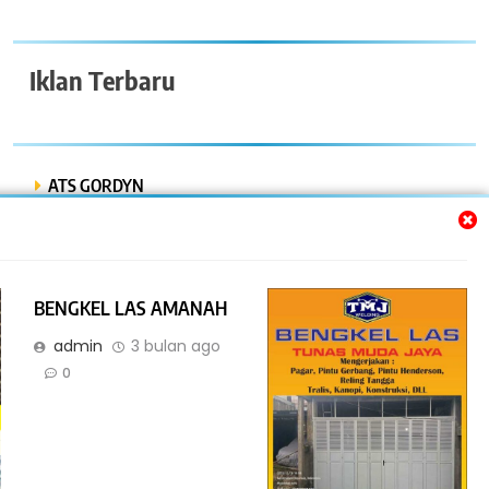
Iklan Terbaru
ATS GORDYN
INDAH LESTARI
Dwi Putra “Bor Express”
BENGKEL LAS AMANAH
BENGKEL MOBIL ISTIQOMAH
admin
3 bulan ago
BENGKEL LAS AMR
0