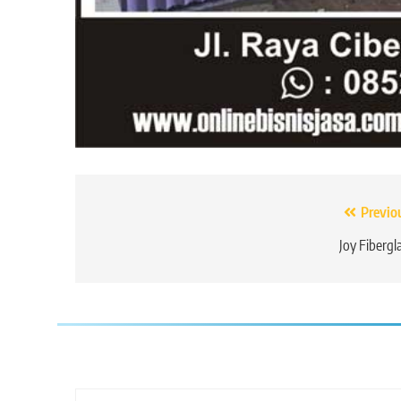
Navigasi
Previo
pos
Joy Fibergl