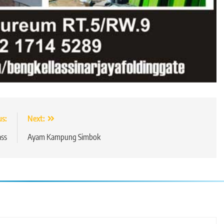
us:
Next:
ass
Ayam Kampung Simbok