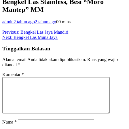
Bengkel Las Stainless, Besi “Moro
Mantep” MM
admin
2 tahun ago
2 tahun ago
0
0 mins
Navigasi
Previous:
Bengkel Las Jaya Mandiri
Next:
Bengkel Las Muna Jaya
pos
Tinggalkan Balasan
Alamat email Anda tidak akan dipublikasikan.
Ruas yang wajib
ditandai
*
Komentar
*
Nama
*