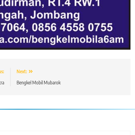
us:
Next:
tra
Bengkel Mobil Mubarok