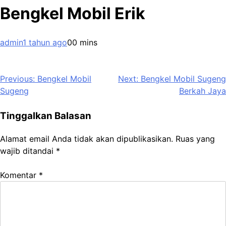
Bengkel Mobil Erik
admin
1 tahun ago
0
0 mins
Navigasi
Previous:
Bengkel Mobil
Next:
Bengkel Mobil Sugeng
Sugeng
Berkah Jaya
pos
Tinggalkan Balasan
Alamat email Anda tidak akan dipublikasikan.
Ruas yang
wajib ditandai
*
Komentar
*