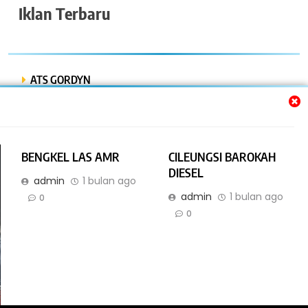
Iklan Terbaru
ATS GORDYN
INDAH LESTARI
Dwi Putra “Bor Express”
BENGKEL LAS AMR
CILEUNGSI BAROKAH
BENGKEL MOBIL ISTIQOMAH
DIESEL
admin
1 bulan ago
admin
1 bulan ago
BENGKEL LAS AMR
0
0
Online Bisnis dan Jasa. All Rights Reserved 2026. Powered By
.
IBNyellowpages