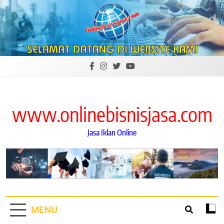
Skip
to
content
www.onlinebisnisjasa.com
Jasa Iklan Online
MENU