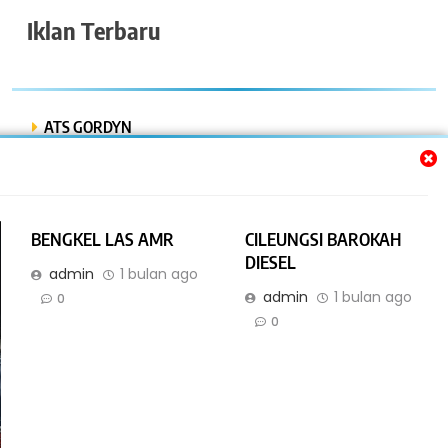
Iklan Terbaru
ATS GORDYN
INDAH LESTARI
Dwi Putra “Bor Express”
BENGKEL LAS AMR
CILEUNGSI BAROKAH
BENGKEL MOBIL ISTIQOMAH
DIESEL
admin
1 bulan ago
admin
1 bulan ago
BENGKEL LAS AMR
0
0
Online Bisnis dan Jasa. All Rights Reserved 2026. Powered By
.
IBNyellowpages