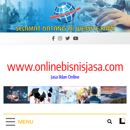
Skip
to
content
www.onlinebisnisjasa.com
Jasa Iklan Online
MENU