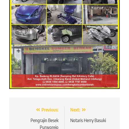
Navigasi
Previous:
Next:
pos
Pengrajin Besek
Notaris Herry Basuki
Purworejo