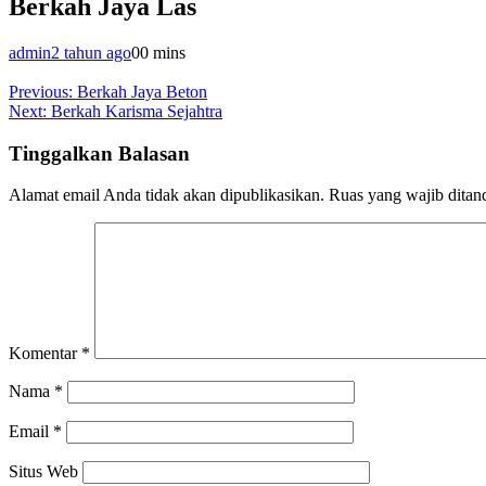
Berkah Jaya Las
admin
2 tahun ago
0
0 mins
Navigasi
Previous:
Berkah Jaya Beton
Next:
Berkah Karisma Sejahtra
pos
Tinggalkan Balasan
Alamat email Anda tidak akan dipublikasikan.
Ruas yang wajib ditan
Komentar
*
Nama
*
Email
*
Situs Web