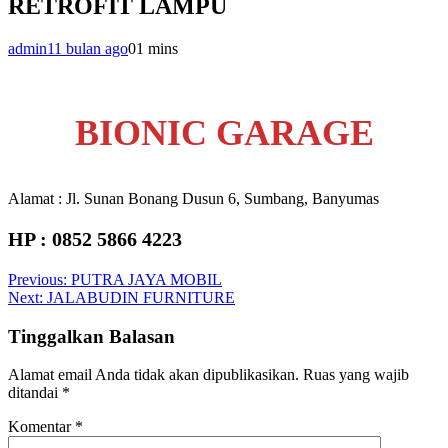
RETROFIT LAMPU
admin
11 bulan ago
0
1 mins
BIONIC GARAGE
Alamat : Jl. Sunan Bonang Dusun 6, Sumbang, Banyumas
HP : 0852 5866 4223
Navigasi
Previous:
PUTRA JAYA MOBIL
Next:
JALABUDIN FURNITURE
pos
Tinggalkan Balasan
Alamat email Anda tidak akan dipublikasikan.
Ruas yang wajib
ditandai
*
Komentar
*