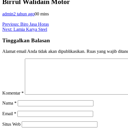
Birrul Walidain Motor
admin
2 tahun ago
0
0 mins
Navigasi
Previous:
Biro Jasa Horas
Next:
Lamia Karya Steel
pos
Tinggalkan Balasan
Alamat email Anda tidak akan dipublikasikan.
Ruas yang wajib ditan
Komentar
*
Nama
*
Email
*
Situs Web