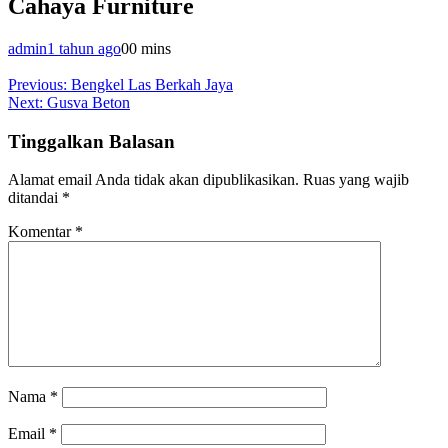
Cahaya Furniture
admin
1 tahun ago
0
0 mins
Navigasi
Previous:
Bengkel Las Berkah Jaya
Next:
Gusva Beton
pos
Tinggalkan Balasan
Alamat email Anda tidak akan dipublikasikan.
Ruas yang wajib
ditandai
*
Komentar
*
Nama
*
Email
*