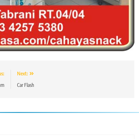
us:
Next:
um
Car Flash