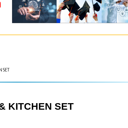
m
N SET
 & KITCHEN SET