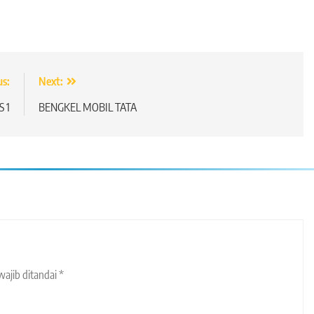
us:
Next:
 1
BENGKEL MOBIL TATA
wajib ditandai
*