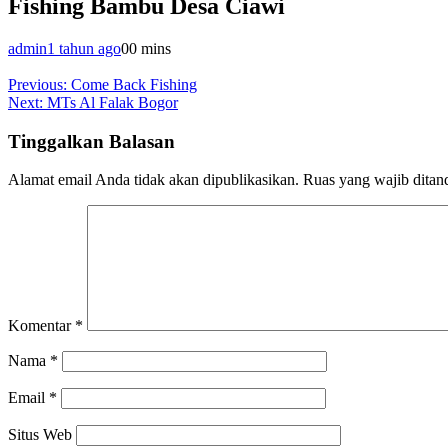
Fishing Bambu Desa Ciawi
admin
1 tahun ago
0
0 mins
Navigasi
Previous:
Come Back Fishing
Next:
MTs Al Falak Bogor
pos
Tinggalkan Balasan
Alamat email Anda tidak akan dipublikasikan.
Ruas yang wajib ditan
Komentar
*
Nama
*
Email
*
Situs Web