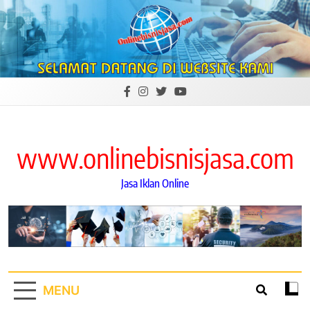
Skip
to
content
www.onlinebisnisjasa.com
Jasa Iklan Online
MENU