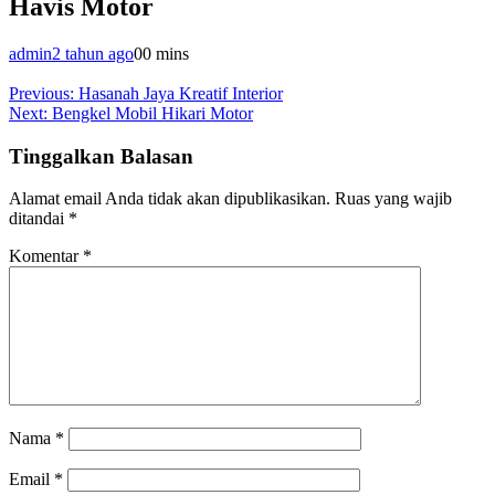
Havis Motor
admin
2 tahun ago
0
0 mins
Navigasi
Previous:
Hasanah Jaya Kreatif Interior
Next:
Bengkel Mobil Hikari Motor
pos
Tinggalkan Balasan
Alamat email Anda tidak akan dipublikasikan.
Ruas yang wajib
ditandai
*
Komentar
*
Nama
*
Email
*