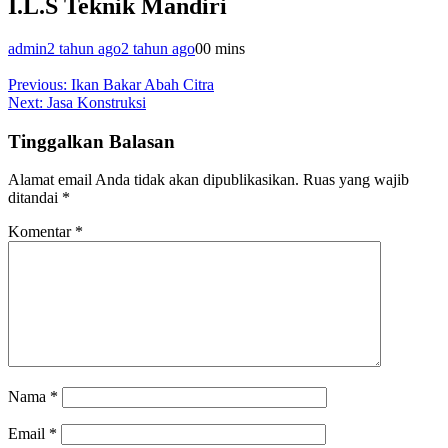
I.L.S Teknik Mandiri
admin
2 tahun ago
2 tahun ago
0
0 mins
Navigasi
Previous:
Ikan Bakar Abah Citra
Next:
Jasa Konstruksi
pos
Tinggalkan Balasan
Alamat email Anda tidak akan dipublikasikan.
Ruas yang wajib
ditandai
*
Komentar
*
Nama
*
Email
*