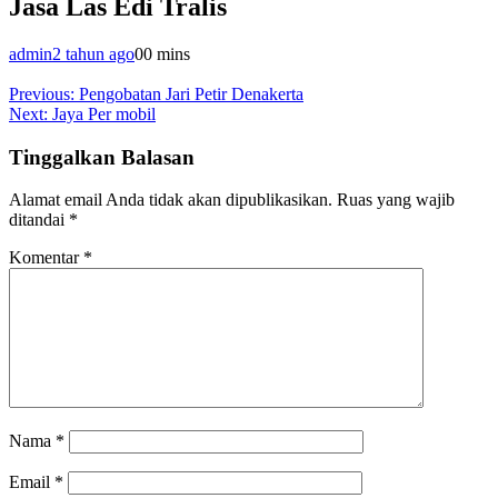
Jasa Las Edi Tralis
admin
2 tahun ago
0
0 mins
Navigasi
Previous:
Pengobatan Jari Petir Denakerta
Next:
Jaya Per mobil
pos
Tinggalkan Balasan
Alamat email Anda tidak akan dipublikasikan.
Ruas yang wajib
ditandai
*
Komentar
*
Nama
*
Email
*